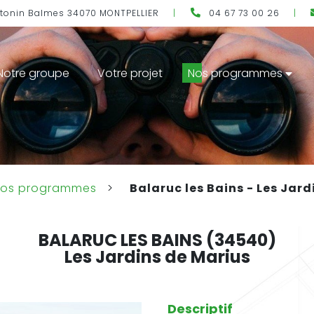
ntonin Balmes 34070 MONTPELLIER
|
04 67 73 00 26
|
Notre groupe
Votre projet
Nos programmes
os programmes
>
Balaruc les Bains - Les Jard
BALARUC LES BAINS
(34540)
Les Jardins de Marius
Descriptif