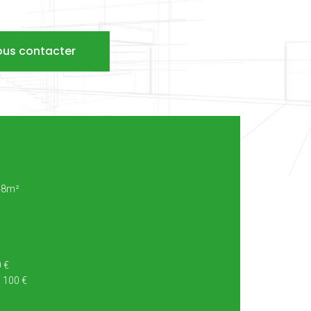
ous contacter
548m²
0 €
: 100 €