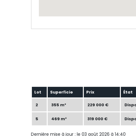
Lot
Superficie
Prix
État
2
355 m²
229 000 €
Disp
5
469 m²
319 000 €
Disp
Dernière mise à jour : le 03 août 2026 à 14:40