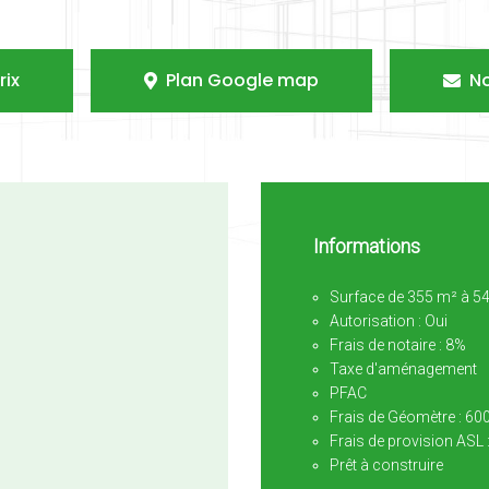
rix
Plan Google map
N
Informations
Surface de 355 m² à 
Autorisation : Oui
Frais de notaire : 8%
Taxe d'aménagement
PFAC
Frais de Géomètre : 60
Frais de provision ASL 
Prêt à construire