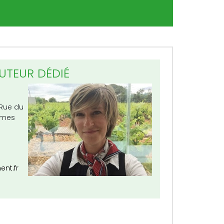
UTEUR DÉDIÉ
 Rue du
lmes
t.fr