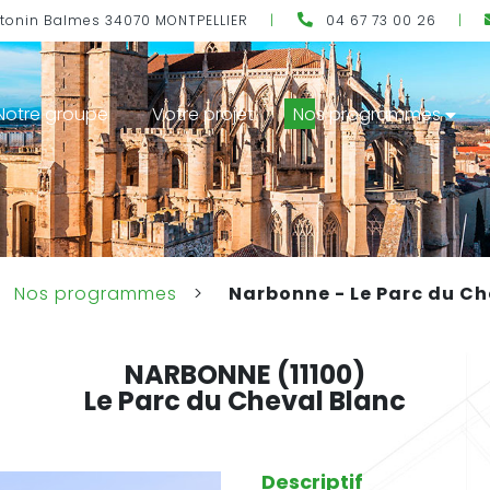
ntonin Balmes 34070 MONTPELLIER
|
04 67 73 00 26
|
Notre groupe
Votre projet
Nos programmes
Nos programmes
>
Narbonne - Le Parc du Ch
NARBONNE
(11100)
Le Parc du Cheval Blanc
Descriptif