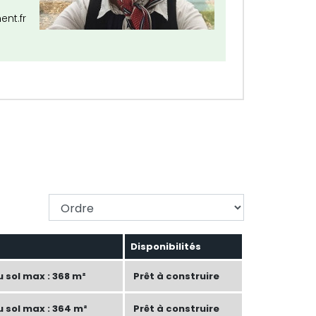
t.fr
Changer l'ordre
Disponibilités
 sol max : 368 m²
Prêt à construire
 sol max : 364 m²
Prêt à construire