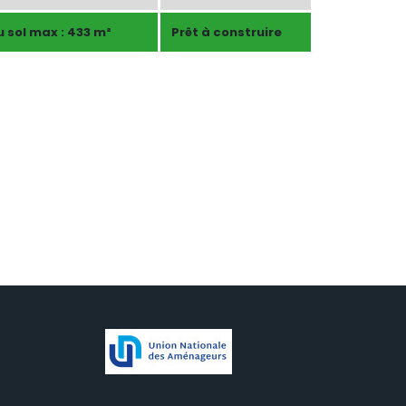
 sol max : 433 m²
Prêt à construire